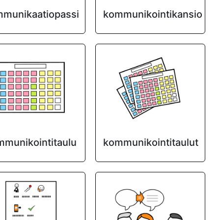
munikaatiopassi
kommunikointikansio
munikointitaulu
kommunikointitaulut