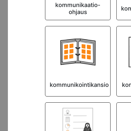
kommunikaatio-
kom
ohjaus
kommunikointikansio
kom