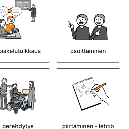
piskelutulkkaus
osoittaminen
perehdytys
piirtäminen - lehtiö