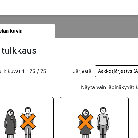
elaa kuvia
tulkkaus
u
1
:
kuvat
1
-
75
/
75
Järjestä
:
Näytä vain läpinäkyvät 