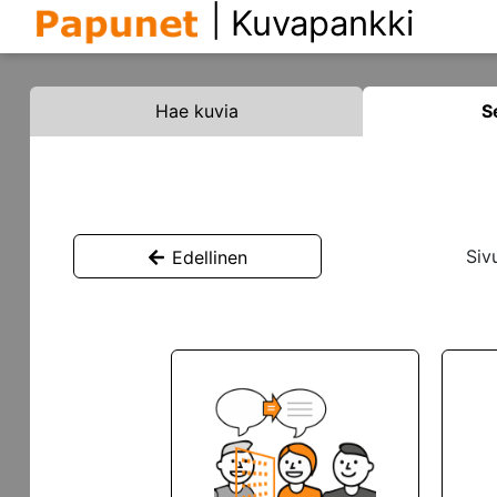
|
Kuvapankki
Hae kuvia
S
Siv
Edellinen