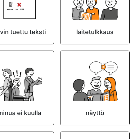
vin tuettu teksti
laitetulkkaus
minua ei kuulla
näyttö