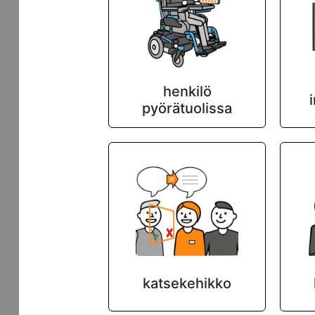
henkilö
pyörätuolissa
katsekehikko