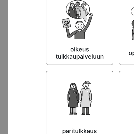
oikeus
o
tulkkaupalveluun
paritulkkaus