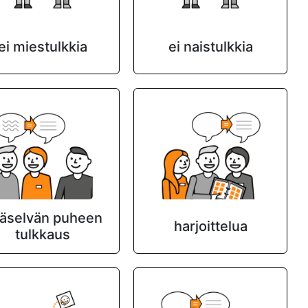
ei miestulkkia
ei naistulkkia
äselvän puheen
harjoittelua
tulkkaus