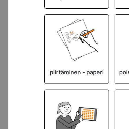
piirtäminen - paperi
pois