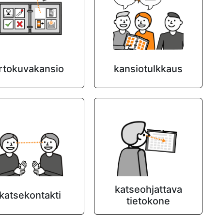
irtokuvakansio
kansiotulkkaus
katseohjattava
katsekontakti
tietokone